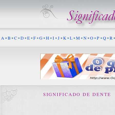
A
B
C
D
E
F
G
H
I
J
K
L
M
N
O
P
Q
R
SIGNIFICADO DE DENTE