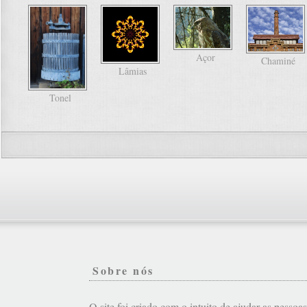
Açor
Chaminé
Lâmias
Tonel
Sobre nós
O site foi criado com o intuito de ajudar as pessoa