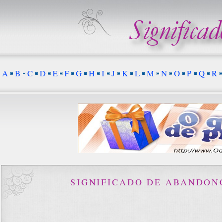
A
B
C
D
E
F
G
H
I
J
K
L
M
N
O
P
Q
R
SIGNIFICADO DE ABANDON