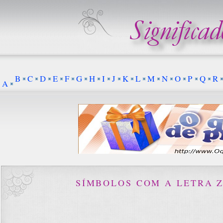
B
C
D
E
F
G
H
I
J
K
L
M
N
O
P
Q
R
A
SÍMBOLOS COM A LETRA 