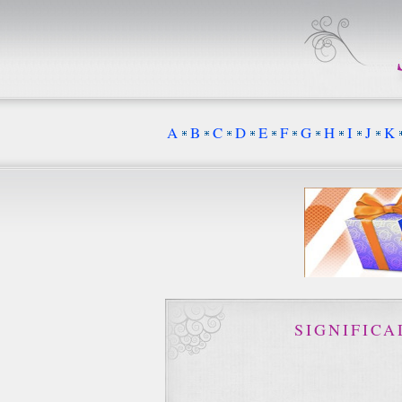
A
B
C
D
E
F
G
H
I
J
K
SIGNIFIC