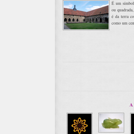
É um símbolo
ou quadrada,
é da terra c
como um cent
A