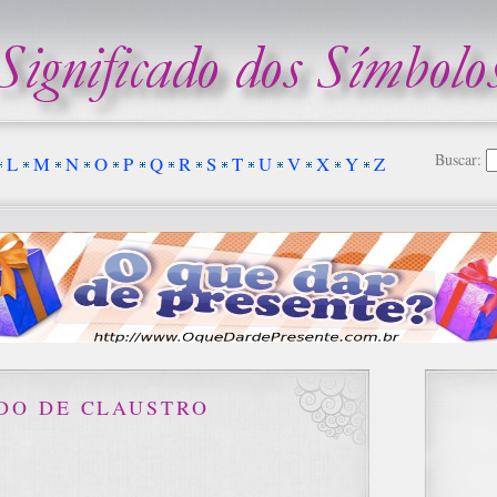
Buscar:
L
M
N
O
P
Q
R
S
T
U
V
X
Y
Z
ADO DE CLAUSTRO