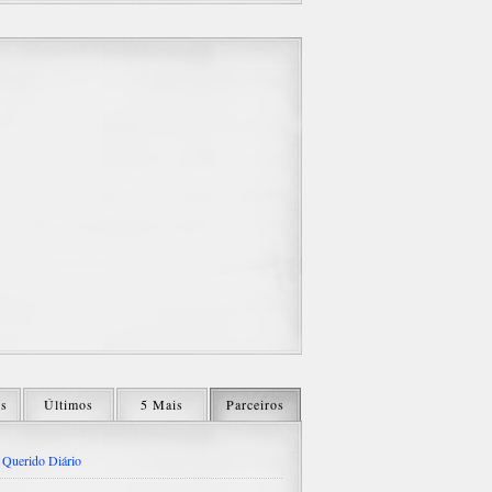
os
Últimos
5 Mais
Parceiros
Querido Diário