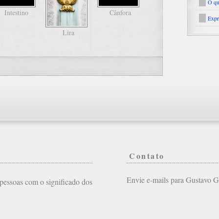
O qu
Intestino
Cânfora
Expr
Lira
Contato
Envie e-mails para Gustavo
s pessoas com o significado dos