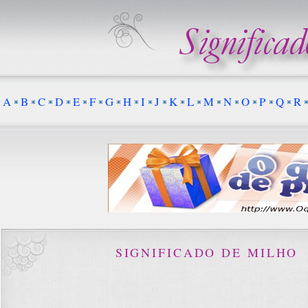
A
B
C
D
E
F
G
H
I
J
K
L
M
N
O
P
Q
R
SIGNIFICADO DE MILHO