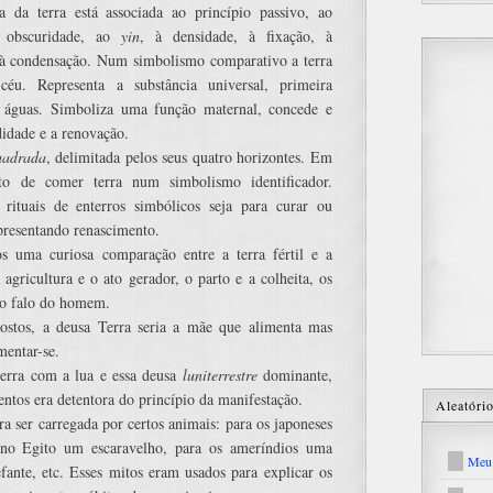
 da terra está associada ao princípio passivo, ao
à obscuridade, ao
yin
, à densidade, à fixação, à
 à condensação. Num simbolismo comparativo a terra
céu. Representa a substância universal, primeira
s águas. Simboliza uma função maternal, concede e
idade e a renovação.
uadrada
, delimitada pelos seus quatro horizontes. Em
ito de comer terra num simbolismo identificador.
tuais de enterros simbólicos seja para curar ou
representando renascimento.
os uma curiosa comparação entre a terra fértil e a
 agricultura e o ato gerador, o parto e a colheita, os
e o falo do homem.
ostos, a deusa Terra seria a mãe que alimenta mas
mentar-se.
terra com a lua e essa deusa
luniterrestre
dominante,
entos era detentora do princípio da manifestação.
Aleatóri
a ser carregada por certos animais: para os japoneses
 no Egito um escaravelho, para os ameríndios uma
Meu 
fante, etc. Esses mitos eram usados para explicar os