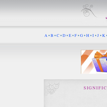
A
B
C
D
E
F
G
H
I
J
K
SIGNIFI