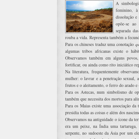
A simbologia
feminino, 
dissolução e
opõe-se ao 
separada da
rouba a vida. Representa também a fecund
Para os chineses traduz uma conotação
q
algumas tribos africanas existe o háb
Observamos também em alguns povos, ri
fortificar, ou ainda como rito iniciático 
Na literatura, frequentemente observam
mulher: o lavrar e a penetração sexual, a
frutos e o aleitamento, o ferro do arado 
Para os Astecas, num simbolismo de op
também que necessita dos mortos para ali
Para os Maias existe uma associação da 
presidia todas as coisas e além dos nascim
Observamos na antiguidade o ícone da terr
era um peixe, na Índia uma tartaruga,
serpente, no sudoeste da Ásia por um ele