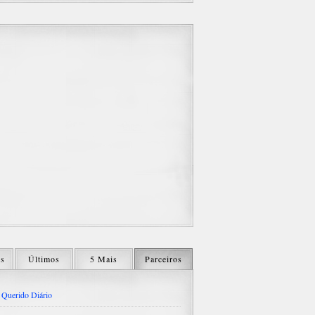
os
Últimos
5 Mais
Parceiros
Querido Diário