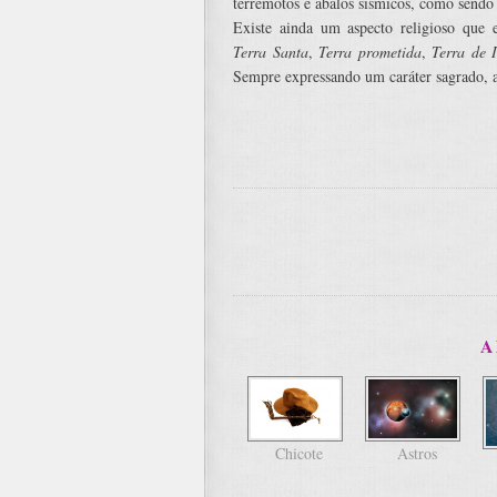
terremotos e abalos sísmicos, como sendo
Existe ainda um aspecto religioso que
Terra Santa
,
Terra prometida
,
Terra de 
Sempre expressando um caráter sagrado, a
A
Chicote
Astros