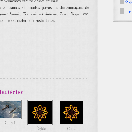
 movimentos súbitos desses animais.
O qu
 encontramos em muitos povos, as denominações de
Expr
Imortalidade
,
Terra de retribuição
,
Terra Negra
, etc.
colhedor, maternal e sustentador.
leatórios
Cinzel
Égide
Cauda