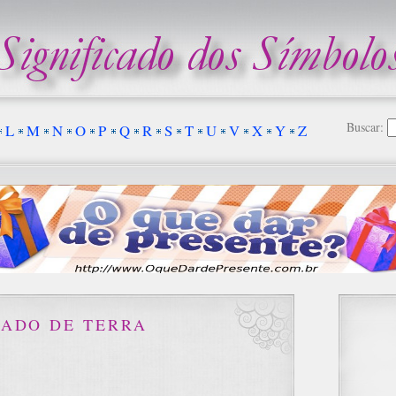
Buscar:
L
M
N
O
P
Q
R
S
T
U
V
X
Y
Z
CADO DE TERRA