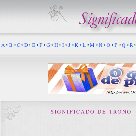
A
B
C
D
E
F
G
H
I
J
K
L
M
N
O
P
Q
R
SIGNIFICADO DE TRONO