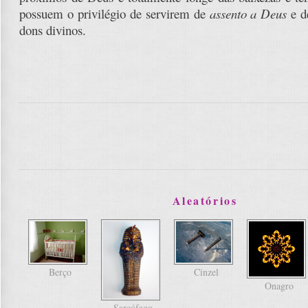
possuem o privilégio de servirem de
assento a Deus
e d
dons divinos.
Aleatórios
Berço
Cinzel
Onagro
Sarcófago