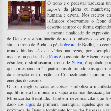
O trono e o pedestal traduzem u
suporte
da glória ou manifestaç
humana e divina. Nos escritos cr
islâmicos observamos o ícone 
descrito sempre de forma esplend
a mesma finalidade de expressão: 
de
Deus
e a subordinação de todo o universo ao seu p
Bodhi
situa o trono de Buda ao pé da
árvore
de
, no cent
tronos hindus são de várias naturezas, por exemp
assento ou pedestal de
lótus
é o assento de Vixenu e ex
simhasama
cósmica; o
, trono de
Shiva
, é apoiado p
que correspondem às quatro eras do mundo e às quatro co
da elevação em direção ao Conhecimento supremo pe
energias do cosmo.
O trono engloba todas as coisas, simboliza a manifesta
equilíbrio e a harmonia, é o suporte da manifestação glo
Misericórdia-Beatitude. Também devemos citar que
tr
dado aos
anjos
da primeira hierarquia, aqueles que se
próximos de Deus e totalmente longe das baixezas e t