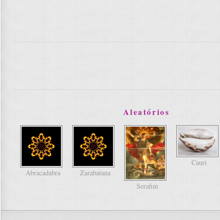
Aleatórios
Cauri
Abracadabra
Zarabatana
Serafim