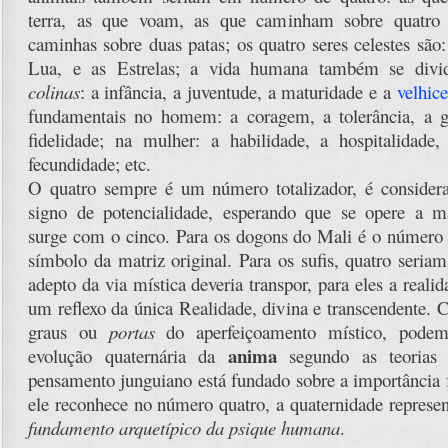
terra, as que voam, as que caminham sobre quatro 
caminhas sobre duas patas; os quatro seres celestes são
Lua, e as Estrelas; a vida humana também se div
colinas
: a infância, a juventude, a maturidade e a
velhice
fundamentais no homem: a coragem, a tolerância, a g
fidelidade; na mulher: a habilidade, a hospitalidade
fecundidade; etc.
O quatro sempre é um número totalizador, é consid
signo de potencialidade, esperando que se opere a ma
surge com o cinco. Para os dogons do Mali é o número 
símbolo da matriz original. Para os sufis, quatro seriam
adepto da via mística deveria transpor, para eles a reali
um reflexo da única Realidade, divina e transcendente. 
graus ou
portas
do aperfeiçoamento místico, podemo
anima
evolução quaternária da
segundo as teorias
pensamento junguiano está fundado sobre a importância
ele reconhece no número quatro, a quaternidade represen
fundamento arquetípico da psique humana
.