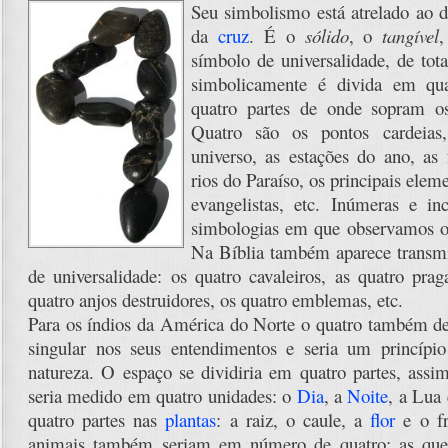
Seu simbolismo está atrelado ao 
da
cruz
. É o
sólido
, o
tangível
símbolo de universalidade, de tot
simbolicamente é divida em qu
quatro partes de onde sopram os
Quatro são os pontos cardeias
universo, as estações do ano, as
rios do Paraíso, os principais eleme
evangelistas, etc. Inúmeras e in
simbologias em que observamos o
Na Bíblia também aparece transmi
de universalidade: os quatro cavaleiros, as quatro praga
quatro anjos destruidores, os quatro emblemas, etc.
Para os índios da América do Norte o quatro também d
singular nos seus entendimentos e seria um princípio
natureza. O espaço se dividiria em quatro partes, as
seria medido em quatro unidades: o
Dia
, a
Noite
, a Lua
quatro partes nas
plantas
: a raiz, o caule, a
flor
e o fr
animais também seriam em número de quatro: as que