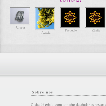
Aleatórios
Uraeus
Prepúcio
Zênite
Acácia
Sobre nós
O site foi criado com o intuito de ajudar as pessoa