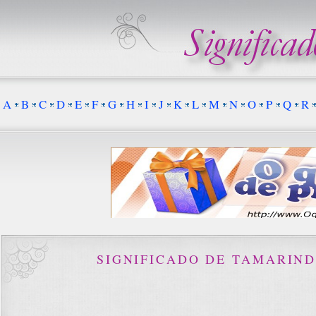
A
B
C
D
E
F
G
H
I
J
K
L
M
N
O
P
Q
R
SIGNIFICADO DE TAMARIN