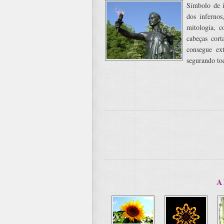
Símbolo de i
dos infernos
mitologia, 
cabeças cor
consegue ex
segurando toc
A