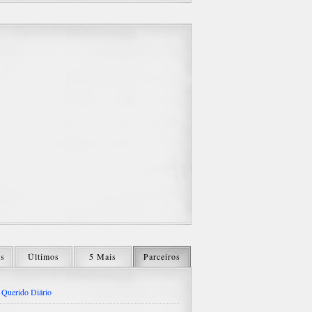
os
Últimos
5 Mais
Parceiros
Querido Diário