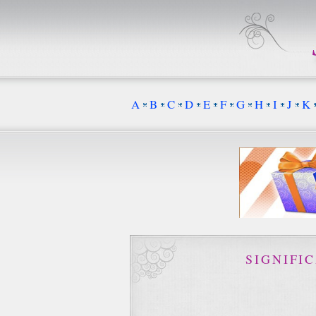
A
B
C
D
E
F
G
H
I
J
K
SIGNIFI