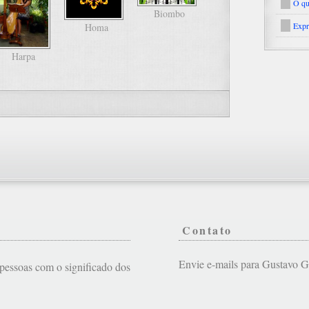
O qu
Biombo
Expr
Homa
Harpa
Contato
Envie e-mails para Gustavo
s pessoas com o significado dos