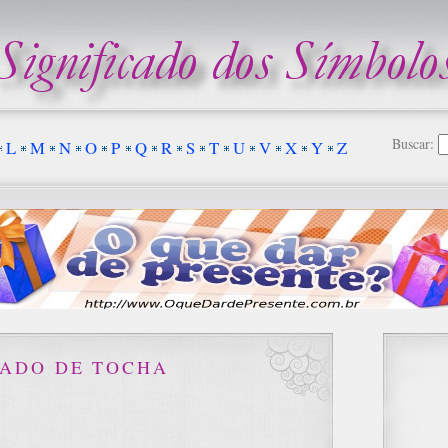
Buscar:
L
M
N
O
P
Q
R
S
T
U
V
X
Y
Z
CADO DE TOCHA