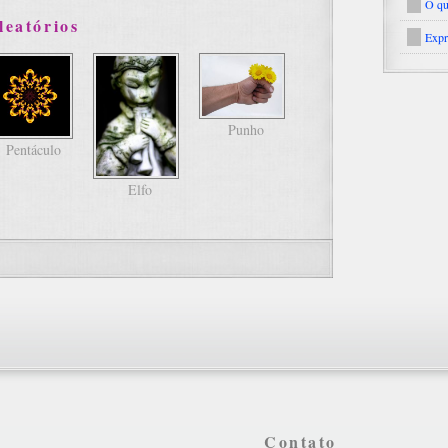
O qu
leatórios
Expr
Punho
Pentáculo
Elfo
Contato