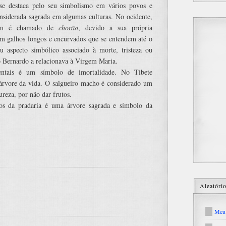
se destaca pelo seu simbolismo em vários povos e
siderada sagrada em algumas culturas. No ocidente,
ém é chamado de
chorão
, devido a sua própria
m galhos longos e encurvados que se entendem até o
eu aspecto simbólico associado à morte, tristeza ou
o Bernardo a relacionava à Virgem Maria.
entais é um símbolo de imortalidade. No Tibete
 árvore da vida. O salgueiro macho é considerado um
reza, por não dar frutos.
ios da pradaria é uma árvore sagrada e símbolo da
Aleatóri
Meu 