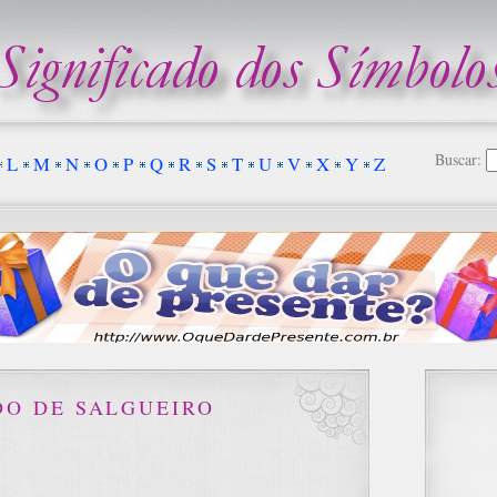
Buscar:
L
M
N
O
P
Q
R
S
T
U
V
X
Y
Z
DO DE SALGUEIRO