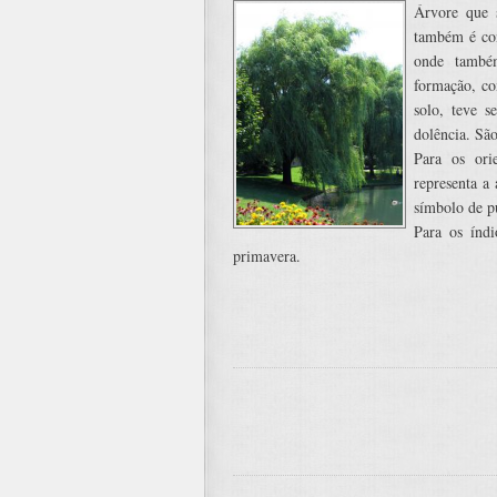
Árvore que 
também é con
onde tamb
formação, co
solo, teve s
dolência. Sã
Para os ori
representa a
símbolo de pu
Para os índ
primavera.