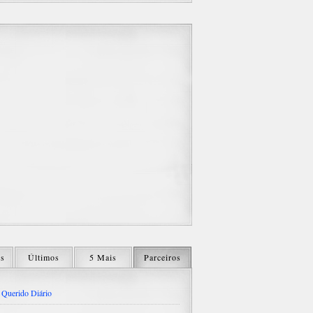
os
Últimos
5 Mais
Parceiros
Querido Diário