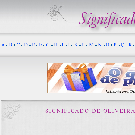
A
B
C
D
E
F
G
H
I
J
K
L
M
N
O
P
Q
R
SIGNIFICADO DE OLIVEIR