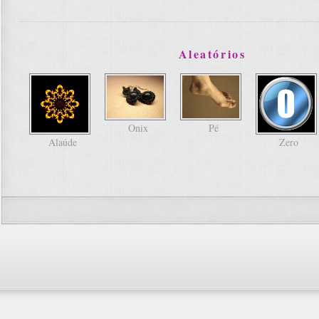
Aleatórios
Onix
Pé
Alaúde
Zero