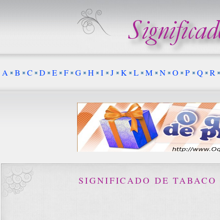
A
B
C
D
E
F
G
H
I
J
K
L
M
N
O
P
Q
R
SIGNIFICADO DE TABACO