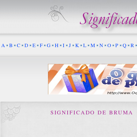
A
B
C
D
E
F
G
H
I
J
K
L
M
N
O
P
Q
R
SIGNIFICADO DE BRUMA