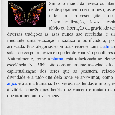
Símbolo maior da leveza ou liber
de despojamento de um peso, as a
tudo a representação 
Desmaterialização, leveza espiri
alívio ou liberação da gravidade te
diversas tradições as asas nunca são recebidas e si
mediante uma educação iniciática e purificadora, po
arriscada. Nas alegorias espirituais representam a
alma
e
saída do corpo; a leveza e o poder de voar são peculiares 
Naturalmente, como a
pluma
, está relacionada ao eleme
excelência. Na Bíblia são constantemente associadas à es
espiritualização dos seres que as possuem, relac
divindade e a tudo que dela pode se aproximar, como 
anjos
e a alma humana. Por vezes, nas lendas e mitos, es
à vitória, convêm aos heróis que vencem e matam os m
que atormentam os homens.