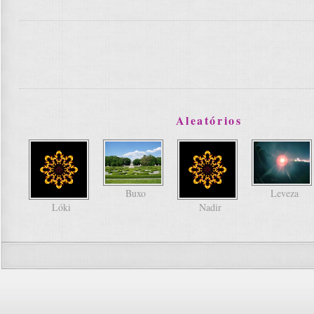
Aleatórios
Buxo
Leveza
Lóki
Nadir