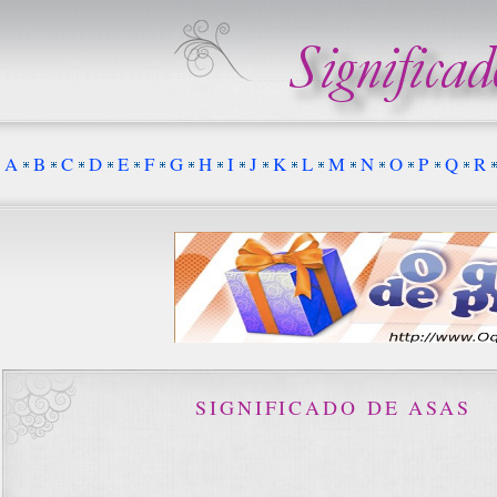
A
B
C
D
E
F
G
H
I
J
K
L
M
N
O
P
Q
R
SIGNIFICADO DE ASAS