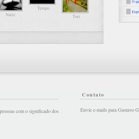
O qu
Tempo
Expr
Nariz
Tori
Contato
Envie e-mails para Gustavo
s pessoas com o significado dos