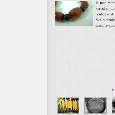
É uma vari
variadas to
confecção de
Seu simboli
acreditavam a
A