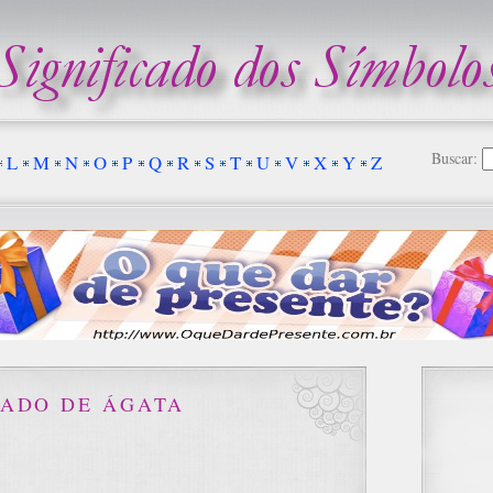
Buscar:
L
M
N
O
P
Q
R
S
T
U
V
X
Y
Z
CADO DE ÁGATA