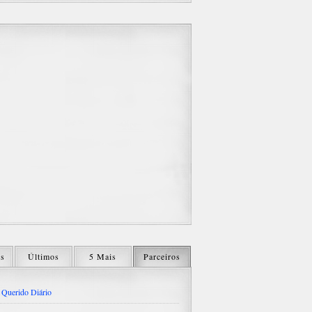
os
Últimos
5 Mais
Parceiros
Querido Diário