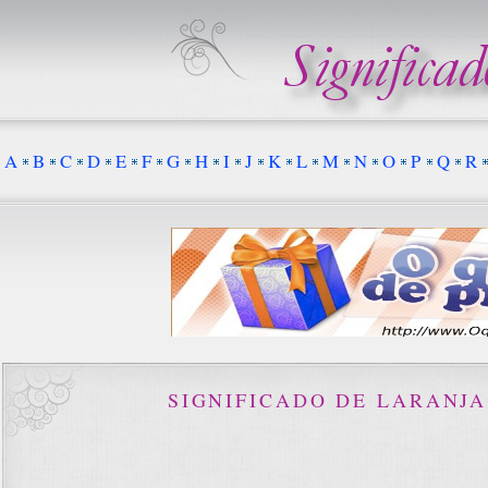
A
B
C
D
E
F
G
H
I
J
K
L
M
N
O
P
Q
R
SIGNIFICADO DE LARANJA