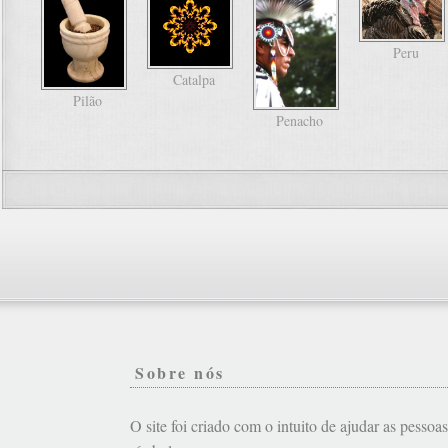
Peru
Catalpa
Pilão
Penacho
Sobre nós
O site foi criado com o intuito de ajudar as pessoa