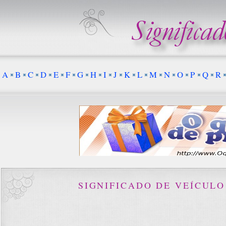
A
B
C
D
E
F
G
H
I
J
K
L
M
N
O
P
Q
R
SIGNIFICADO DE VEÍCULO