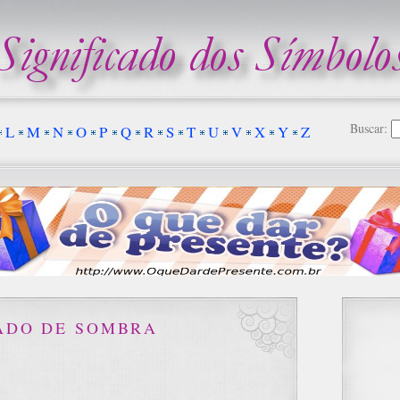
Buscar:
L
M
N
O
P
Q
R
S
T
U
V
X
Y
Z
CADO DE SOMBRA