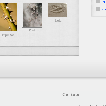
O qu
Expr
Lula
Poeira
Espinhos
Contato
Envie e-mails para Gustavo