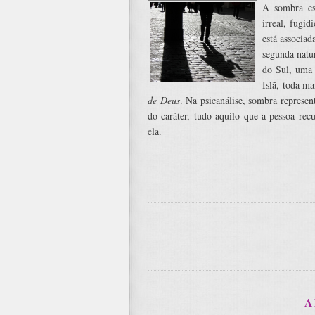
A sombra es
irreal, fugi
está associa
segunda natu
do Sul, uma
Islã, toda m
de Deus
. Na psicanálise, sombra represent
do caráter, tudo aquilo que a pessoa re
ela.
A