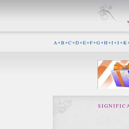
A
B
C
D
E
F
G
H
I
J
K
SIGNIFI