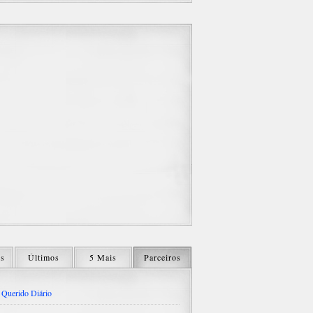
os
Últimos
5 Mais
Parceiros
Querido Diário