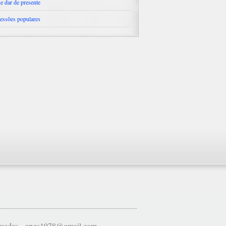
e dar de presente
essões populares
 Guedes - gpgs1978@gmail.com