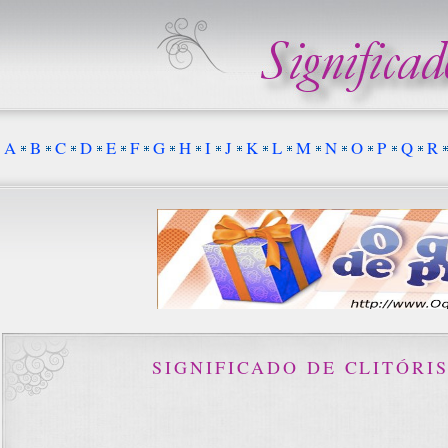
A
B
C
D
E
F
G
H
I
J
K
L
M
N
O
P
Q
R
SIGNIFICADO DE CLITÓRI