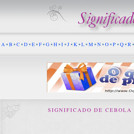
A
B
C
D
E
F
G
H
I
J
K
L
M
N
O
P
Q
R
SIGNIFICADO DE CEBOLA