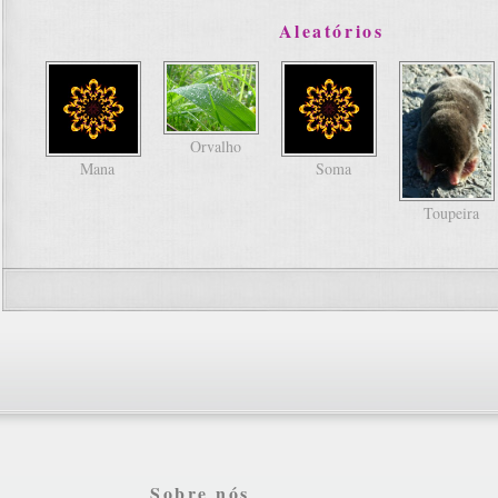
Aleatórios
Orvalho
Mana
Soma
Toupeira
Sobre nós