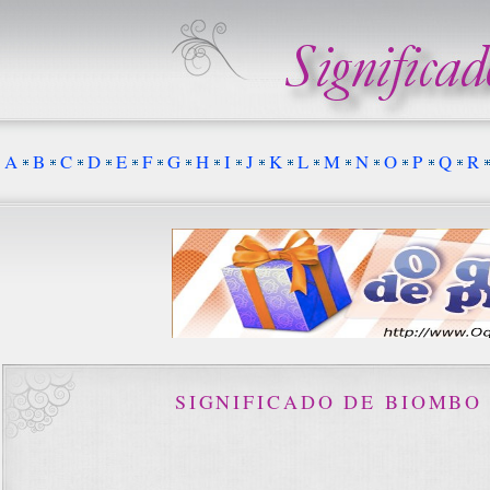
A
B
C
D
E
F
G
H
I
J
K
L
M
N
O
P
Q
R
SIGNIFICADO DE BIOMBO