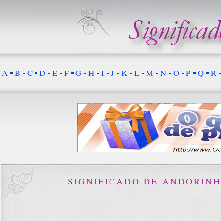
A
B
C
D
E
F
G
H
I
J
K
L
M
N
O
P
Q
R
SIGNIFICADO DE ANDORIN