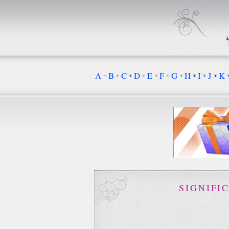
A
B
C
D
E
F
G
H
I
J
K
SIGNIFI