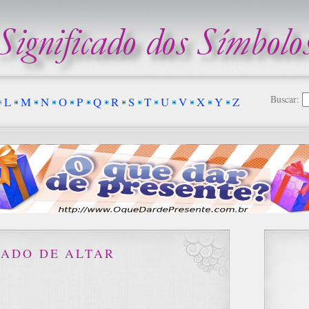
Buscar:
L
M
N
O
P
Q
R
S
T
U
V
X
Y
Z
CADO DE ALTAR