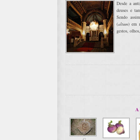
Desde a ant
deuses e ta
Sendo assim
(
altum
) em r
gestos, olhos
A
G