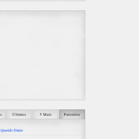
os
Últimos
5 Mais
Parceiros
Querido Diário