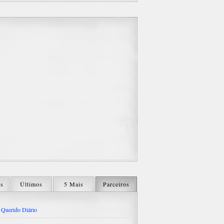
os
Últimos
5 Mais
Parceiros
Querido Diário