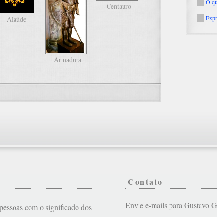
O qu
Centauro
Expr
Alaúde
Armadura
Contato
Envie e-mails para Gustavo
s pessoas com o significado dos