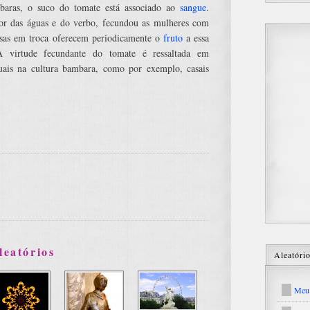
baras, o suco do tomate está associado ao
sangue
.
or das águas e do verbo, fecundou as mulheres com
ssas em troca oferecem periodicamente o
fruto
a essa
A virtude fecundante do tomate é ressaltada em
uais na cultura bambara, como por exemplo, casais
leatórios
Aleatóri
Meu 