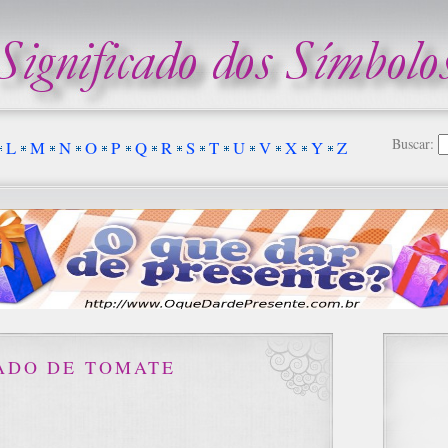
Buscar:
L
M
N
O
P
Q
R
S
T
U
V
X
Y
Z
CADO DE TOMATE