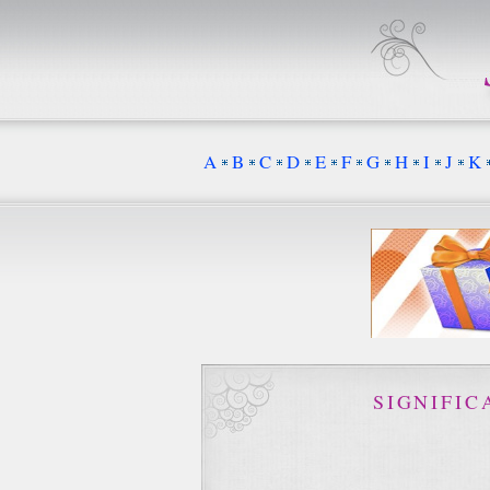
A
B
C
D
E
F
G
H
I
J
K
SIGNIFI