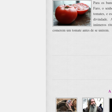
Para os bam
Faro, o senh
tomates, e e
divindade. 
inúmeros rit
comerem um tomate antes de se unirem.
A